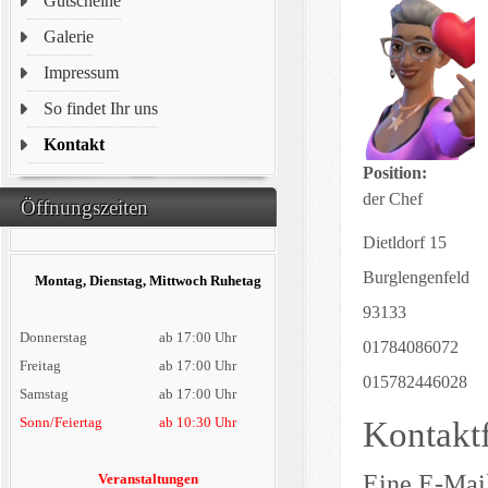
Gutscheine
Galerie
Impressum
So findet Ihr uns
Kontakt
Position:
der Chef
Öffnungszeiten
Adresse:
Dietldorf 15
Burglengenfeld
Montag, Dienstag, Mittwoch Ruhetag
93133
Donnerstag
ab 17:00 Uhr
Telefon:
01784086072
Freitag
ab 17:00 Uhr
Mobil:
015782446028
Samstag
ab 17:00 Uhr
Kontakt
Sonn/Feiertag
ab 10:30 Uhr
Eine E-Mai
Veranstaltungen