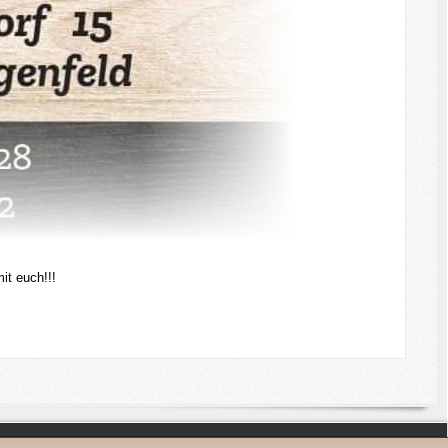
it euch!!!