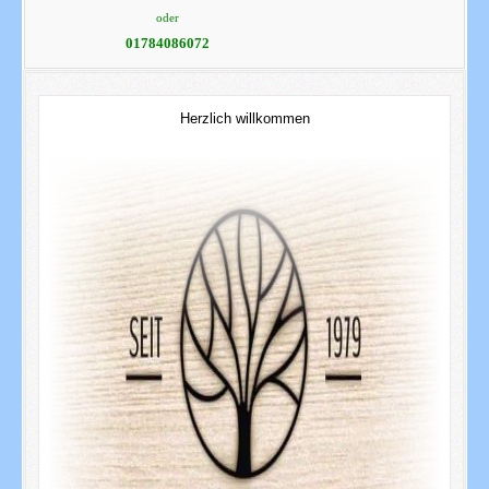
oder
01784086072
Herzlich willkommen